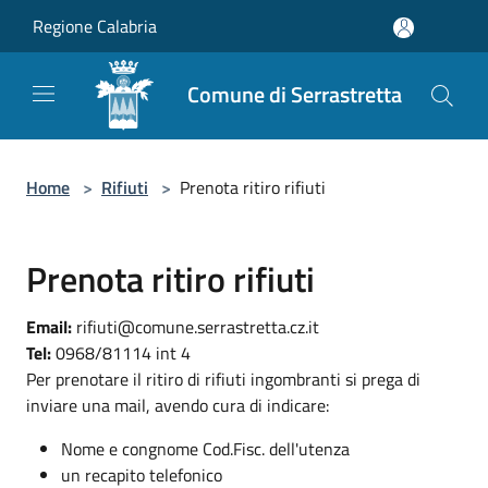
Salta al contenuto principale
Regione Calabria
Comune di Serrastretta
Home
>
Rifiuti
>
Prenota ritiro rifiuti
Prenota ritiro rifiuti
Email:
rifiuti@comune.serrastretta.cz.it
Tel:
0968/81114 int 4
Per prenotare il ritiro di rifiuti ingombranti si prega di
inviare una mail, avendo cura di indicare:
Nome e congnome Cod.Fisc. dell'utenza
un recapito telefonico