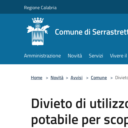
Salta al contenuto principale
Regione Calabria
Comune di Serrastret
Amministrazione
Novità
Servizi
Vivere 
Home
>
Novità
>
Avvisi
>
Comune
>
Divieto
Divieto di utiliz
potabile per scop