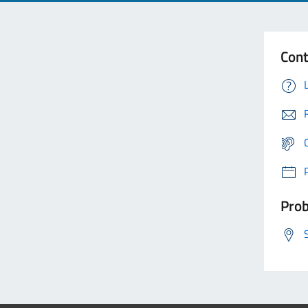
Cont
Prob