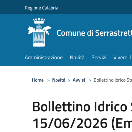
Salta al contenuto principale
Regione Calabria
Comune di Serrastret
Amministrazione
Novità
Servizi
Vivere 
Home
>
Novità
>
Avvisi
>
Bollettino Idrico 
Bollettino Idrico
15/06/2026 (Ema