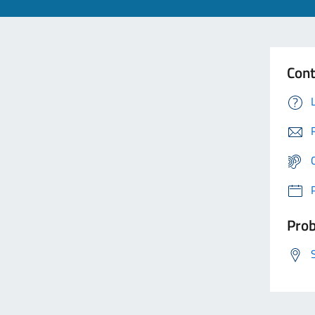
Cont
Prob