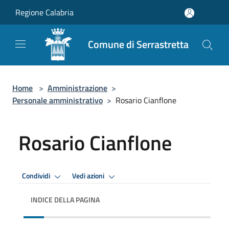
Salta al contenuto principale
Regione Calabria
Comune di Serrastretta
Home
>
Amministrazione
>
Personale amministrativo
>
Rosario Cianflone
Rosario Cianflone
Condividi
Vedi azioni
INDICE DELLA PAGINA