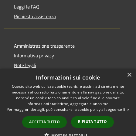
Leggi le FAQ
Richiesta assistenza
Amministrazione trasparente
Informativa privacy
Note legali
×
Dichiarazione di accessibilità
Informazioni sui cookie
Questo sito web utilizza cookie tecnici e assimilati strettamente
necessari al corretto funzionamento e alla navigazione del sito,
nonché un cookie tecnico analitico al solo fine di elaborare
informazioni statistiche, aggregate e anonime.
RSS
Copyright © 2026 • Comune di
Per maggiori dettagli, può consultare la cookie policy al seguente
link
Accessibilità
Serrastretta • Powered by
Privacy
Municipium
Accesso
•
RIFIUTA TUTTO
ACCETTA TUTTO
Cookie
redazione
Mappa del sito
MOSTRA DETTAGLI