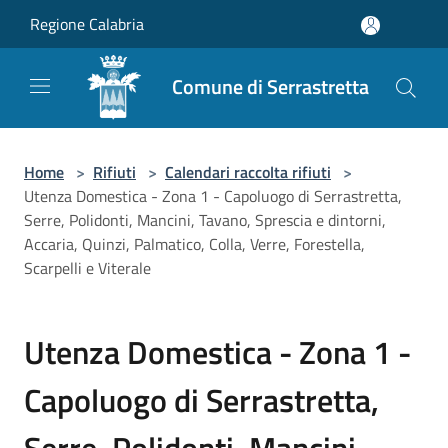
Salta al contenuto principale
Regione Calabria
Comune di Serrastretta
Home
>
Rifiuti
>
Calendari raccolta rifiuti
>
Utenza Domestica - Zona 1 - Capoluogo di Serrastretta,
Serre, Polidonti, Mancini, Tavano, Sprescia e dintorni,
Accaria, Quinzi, Palmatico, Colla, Verre, Forestella,
Scarpelli e Viterale
Utenza Domestica - Zona 1 -
Capoluogo di Serrastretta,
Serre, Polidonti, Mancini,