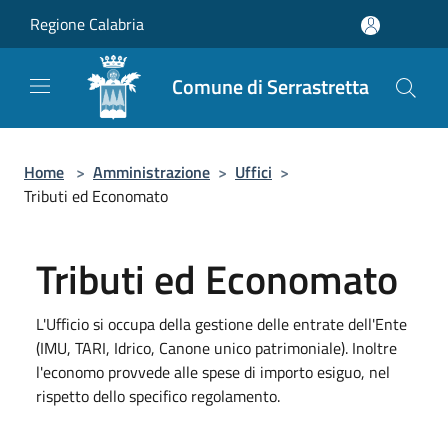
Salta al contenuto principale
Regione Calabria
Comune di Serrastretta
Home
>
Amministrazione
>
Uffici
>
Tributi ed Economato
Tributi ed Economato
L'Ufficio si occupa della gestione delle entrate dell'Ente
(IMU, TARI, Idrico, Canone unico patrimoniale). Inoltre
l'economo provvede alle spese di importo esiguo, nel
rispetto dello specifico regolamento.