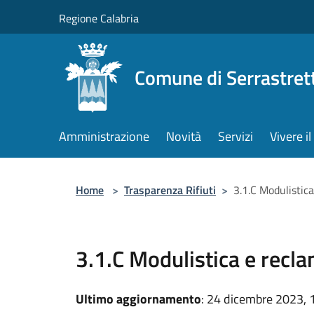
Salta al contenuto principale
Regione Calabria
Comune di Serrastret
Amministrazione
Novità
Servizi
Vivere 
Home
>
Trasparenza Rifiuti
>
3.1.C Modulistica
3.1.C Modulistica e recla
Ultimo aggiornamento
: 24 dicembre 2023, 