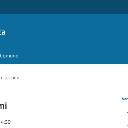
ta
il Comune
 e reclami
Ved
mi
14:30