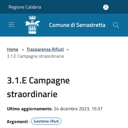
Salta al contenuto principale
Regione Calabria
Comune di Serrastretta
Home
>
Trasparenza Rifiuti
>
3.1.E Campagne straordinarie
3.1.E Campagne
straordinarie
Ultimo aggiornamento
: 24 dicembre 2023, 15:37
Argomenti
:
Gestione rifiuti